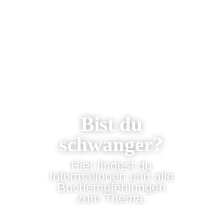
Bist du
schwanger?
Hier findest du
Informationen und alle
Buchempfehlungen
zum Thema.