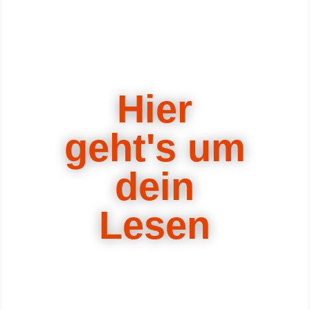
Hier
geht's um
dein
Lesen