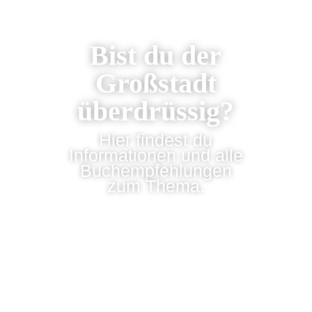
Bist du der
Großstadt
überdrüssig?
Hier findest du
Informationen und alle
Buchempfehlungen
zum Thema.