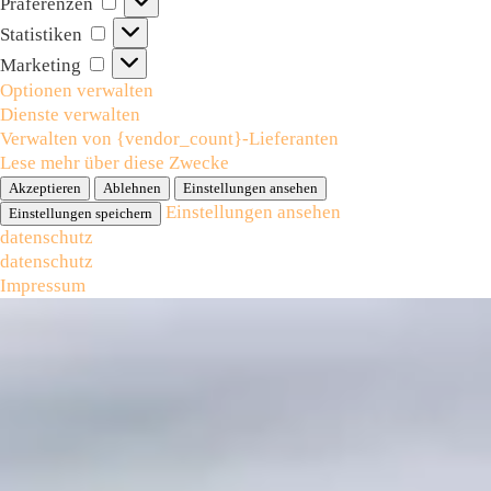
Präferenzen
Statistiken
Statistiken
Marketing
Marketing
Optionen verwalten
Dienste verwalten
Verwalten von {vendor_count}-Lieferanten
Lese mehr über diese Zwecke
Akzeptieren
Ablehnen
Einstellungen ansehen
Einstellungen ansehen
Einstellungen speichern
datenschutz
datenschutz
Impressum